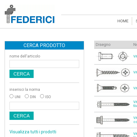
HOME
Disegno
N
CERCA PRODOTTO
nome dell'articolo
Vi
Vi
Vi
inserisci la norma
UNI
DIN
ISO
Vi
fi
Vi
co
Visualizza tutti i prodotti
Vi