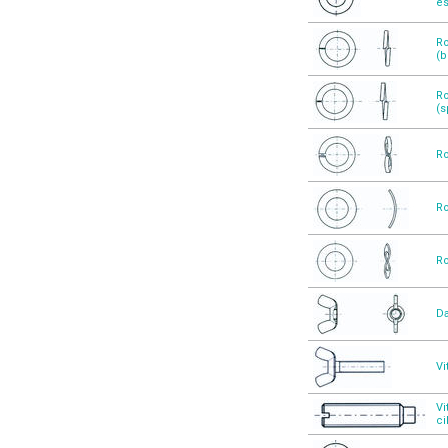
es
Ro
(b
Ro
(s
Ro
Ro
Ro
Da
Vi
Vi
ci