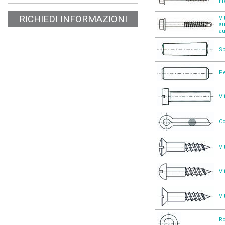
fi
RICHIEDI INFORMAZIONI
Vi
au
a
Sp
Pe
Vi
Co
Vi
Vi
Vi
Ro