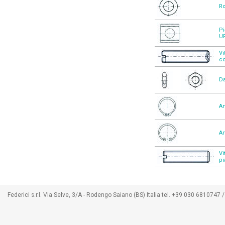
Ro
Pi
U
Vi
c
Da
An
An
Vi
pi
Federici s.r.l. Via Selve, 3/A - Rodengo Saiano (BS) Italia tel. +39 030 68107