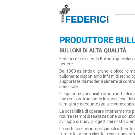
PRODUTTORE BULL
BULLONI DI ALTA QUALITÀ
Federici è un’azienda Italiana specializz
genere.
Dal 1980 aziende di grandi e piccoli dimen
bulloneria: disponiamo infatti di tecnolo
supportate da moderni sistemi di control
specifiche.
L’esperienza acquisita ci permette di o
che realizzati secondo le specifiche del c
la migliore adeguatezza alle varie applic
La possibilità di operare internamente p
ridurre i tempi di realizzazione di soluzi
sviluppo di nuovi progetti dei nostri client
Le certificazioni internazionali ottenut
fornire la propria clientela con regolari